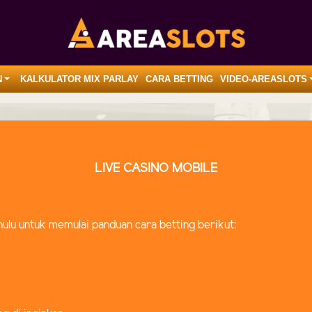
N
KALKULATOR MIX PARLAY
CARA BETTING
VIDEO-AREASLOTS
LIVE CASINO MOBILE
ahulu untuk memulai panduan cara betting berikut: