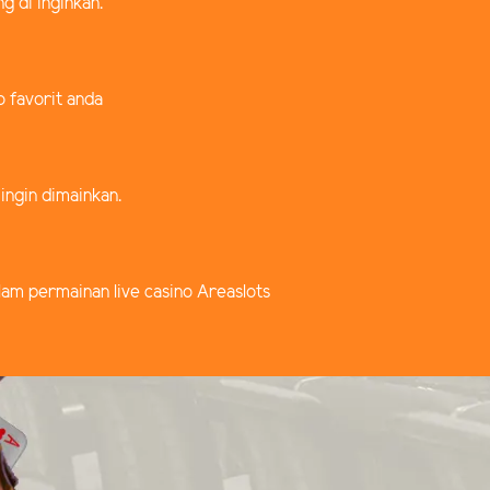
ng di inginkan.
no favorit anda
ingin dimainkan.
lam permainan live casino Areaslots