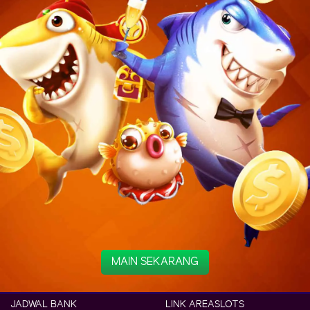
MAIN SEKARANG
JADWAL BANK
LINK AREASLOTS