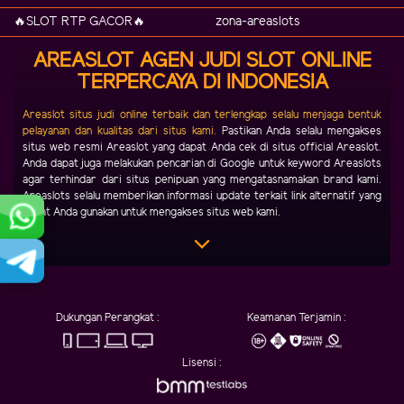
🔥SLOT RTP GACOR🔥
zona-areaslots
AREASLOT AGEN JUDI SLOT ONLINE
TERPERCAYA DI INDONESIA
Areaslot situs judi online terbaik dan terlengkap selalu menjaga bentuk
pelayanan dan kualitas dari situs kami.
Pastikan Anda selalu mengakses
situs web resmi Areaslot yang dapat Anda cek di situs official Areaslot.
Anda dapat juga melakukan pencarian di Google untuk keyword Areaslots
agar terhindar dari situs penipuan yang mengatasnamakan brand kami.
Areaslots selalu memberikan informasi update terkait link alternatif yang
dapat Anda gunakan untuk mengakses situs web kami.
Dukungan Perangkat :
Keamanan Terjamin :
Lisensi :